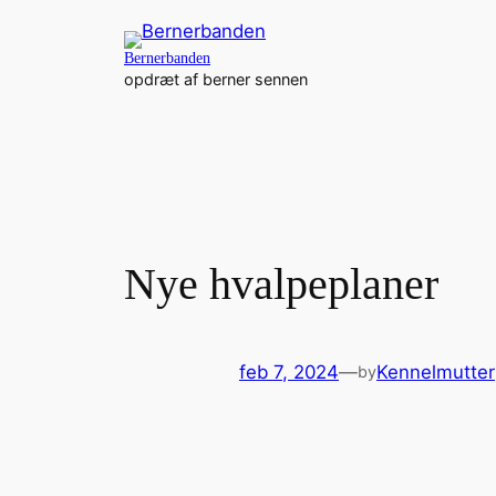
Spring
til
Bernerbanden
indhold
opdræt af berner sennen
Nye hvalpeplaner
feb 7, 2024
—
Kennelmutter
by