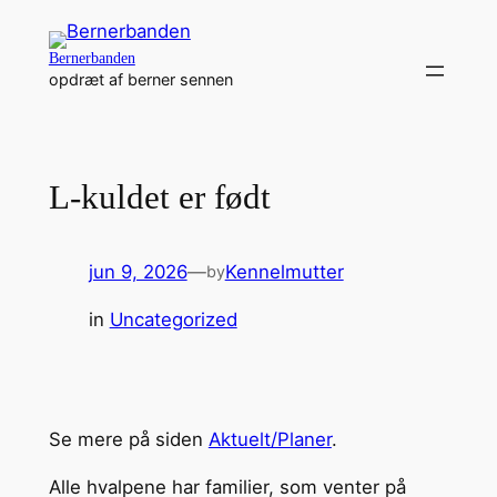
Spring
til
Bernerbanden
indhold
opdræt af berner sennen
L-kuldet er født
jun 9, 2026
—
Kennelmutter
by
in
Uncategorized
Se mere på siden
Aktuelt/Planer
.
Alle hvalpene har familier, som venter på