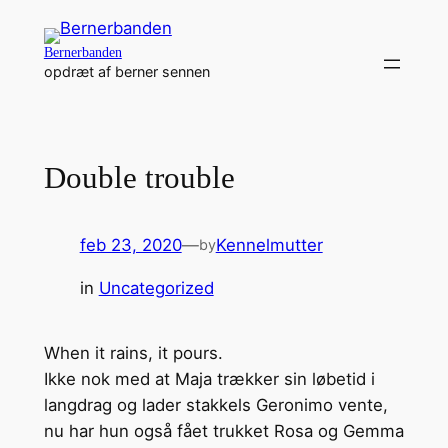
Spring
til
Bernerbanden
indhold
opdræt af berner sennen
Double trouble
feb 23, 2020
—
Kennelmutter
by
in
Uncategorized
When it rains, it pours.
Ikke nok med at Maja trækker sin løbetid i
langdrag og lader stakkels Geronimo vente,
nu har hun også fået trukket Rosa og Gemma